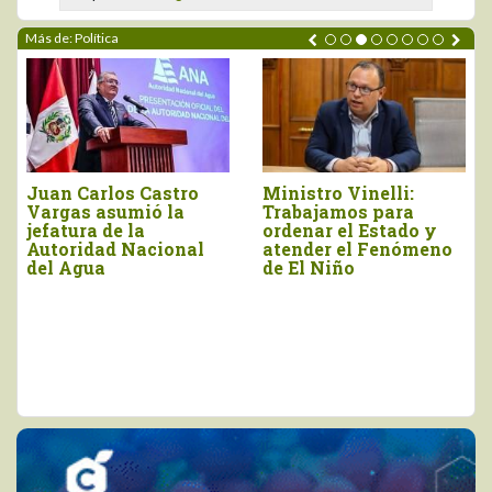
Más de: Política
 Carlos Castro
Ministro Vinelli:
Gobier
as asumió la
Trabajamos para
proces
ura de la
ordenar el Estado y
a crédi
ridad Nacional
atender el Fenómeno
Agrope
Agua
de El Niño