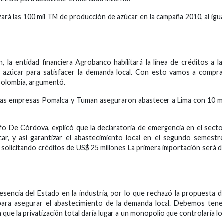
ará las 100 mil TM de producción de azúcar en la campaña 2010, al igu
la entidad financiera Agrobanco habilitará la línea de créditos a l
azúcar para satisfacer la demanda local. Con esto vamos a compr
Colombia, argumentó.
as empresas Pomalca y Tuman aseguraron abastecer a Lima con 10 m
lfo De Córdova, explicó que la declaratoria de emergencia en el sect
ar, y así garantizar el abastecimiento local en el segundo semestr
solicitando créditos de US$ 25 millones La primera importación será 
sencia del Estado en la industria, por lo que rechazó la propuesta 
 para asegurar el abastecimiento de la demanda local. Debemos ten
a que la privatización total daría lugar a un monopolio que controlaría l