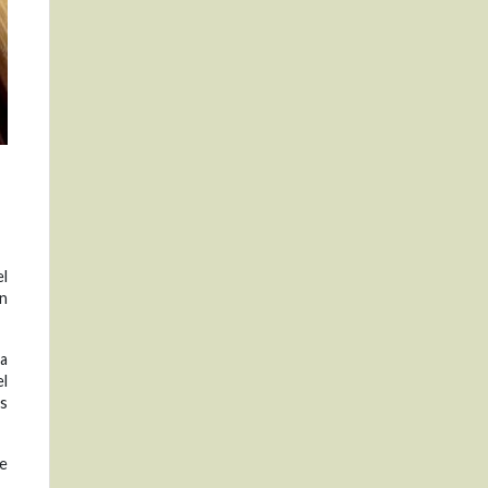
el
an
la
el
as
de