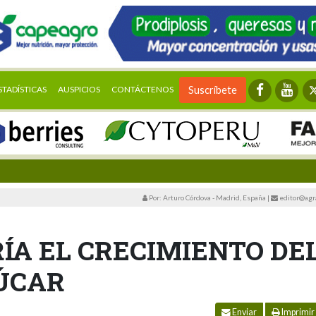
STADÍSTICAS
AUSPICIOS
CONTÁCTENOS
Suscríbete
Por: Arturo Córdova - Madrid, España
|
editor@agr
ÍA EL CRECIMIENTO DE
ZÚCAR
Enviar
Imprimir