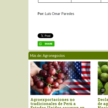
Por:
Luis Omar Paredes
Más de: Agronegocios
vo arancel de Estados
Perú importó canela ent
dos afecta casi el 50% de
por US$ 15.4 millones en
 exportaciones peruanas
primer semestre del añ