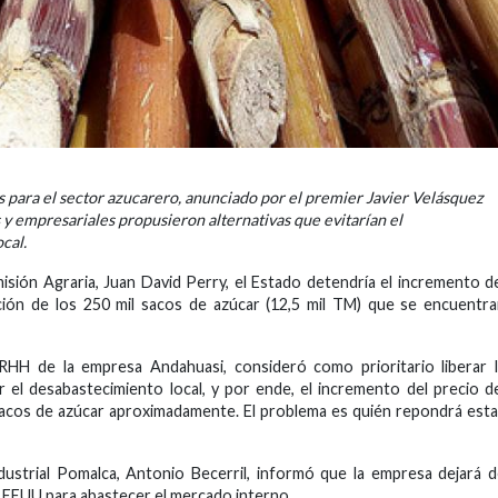
s para el sector azucarero, anunciado por el premier Javier Velásquez
 y empresariales propusieron alternativas que evitarían el
ocal.
isión Agraria, Juan David Perry, el Estado detendría el incremento d
zación de los 250 mil sacos de azúcar (12,5 mil TM) que se encuentr
RHH de la empresa Andahuasi, consideró como prioritario liberar 
 el desabastecimiento local, y por ende, el incremento del precio d
 sacos de azúcar aproximadamente. El problema es quién repondrá est
dustrial Pomalca, Antonio Becerril, informó que la empresa dejará 
 a EEUU para abastecer el mercado interno.