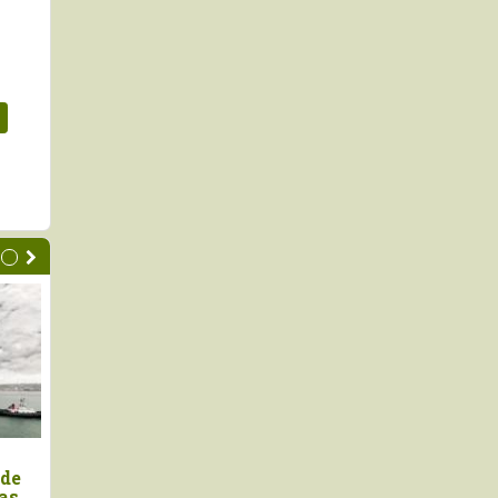
ones peruanas de
Exportaciones de arándanos
ieron +16.7% en
peruanos crecen 114% en la
l primer semestre de
semana 29 de la campaña