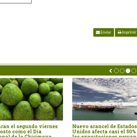
Enviar
Imprimir
era
La castaña amazónica, el
Exportaci
 el
fruto que demuestra que el
palta crec
o
bosque en pie también
valor en e