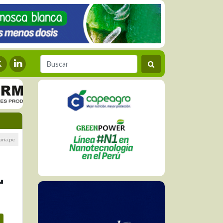
aria.pe
L