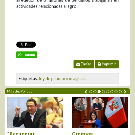
alrededor de 6 millones de peruanos trabajarían en
actividades relacionadas al agro.
Enviar
Imprimir
Etiquetas:
ley de promocion agraria
Más de: Política
ADEX saluda
Marco Vinelli