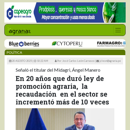
POLÍTICA
20 AGOSTO 2025 |
10:22 AM
Por: José Carlos León Carrasco
|
jcleon@agraria.pe
Señaló el titular del Midagri, Ángel Manero
En 20 años que duró ley de
promoción agraria, la
recaudación en el sector se
incrementó más de 10 veces