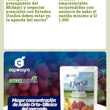
anuncios de
juramentó como
presidenta Keiko
titular del Midagri
Fujimori