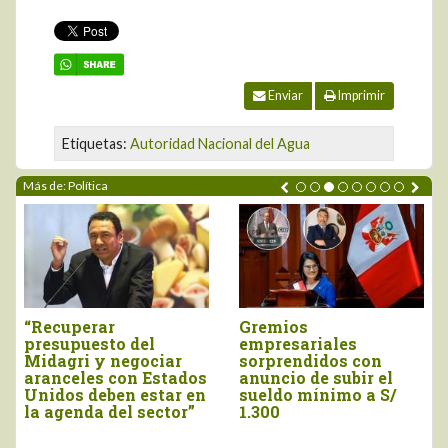
Enviar
Imprimir
Etiquetas:
Autoridad Nacional del Agua
Más de: Política
os
ADEX saluda
Marco Vi
ariales
anuncios de
juramen
ndidos con
presidenta Keiko
titular d
o de subir el
Fujimori
 mínimo a S/