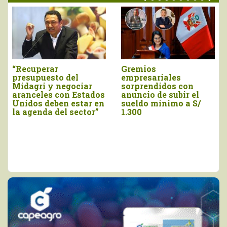
Gremios
ADEX saluda
empresariales
anuncios de
iar
sorprendidos con
presidenta Keiko
stados
anuncio de subir el
Fujimori
tar en
sueldo mínimo a S/
ctor”
1.300