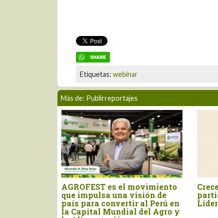
Etiquetas:
webinar
Más de: Publirreportajes
las
AGROFEST es el movimiento
Crece
a reconocer
que impulsa una visión de
parti
res del Agro
país para convertir al Perú en
Líder
la Capital Mundial del Agro y