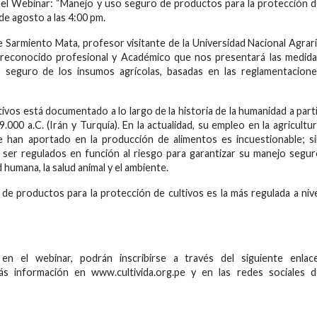
a el Webinar: “Manejo y uso seguro de productos para la protección 
 de agosto a las 4:00 pm.
e Sarmiento Mata, profesor visitante de la Universidad Nacional Agrar
 reconocido profesional y Académico que nos presentará las medid
seguro de los insumos agrícolas, basadas en las reglamentacione
ivos está documentado a lo largo de la historia de la humanidad a part
9.000 a.C. (Irán y Turquía). En la actualidad, su empleo en la agricultu
ue han aportado en la producción de alimentos es incuestionable; s
 ser regulados en función al riesgo para garantizar su manejo segu
 humana, la salud animal y el ambiente.
a de productos para la protección de cultivos es la más regulada a niv
n el webinar, podrán inscribirse a través del siguiente enlace
nformación en www.cultivida.org.pe y en las redes sociales d