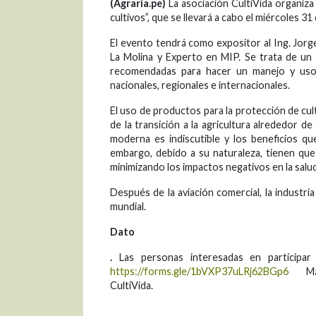
(Agraria.pe)
La asociación CultiVida organiz
cultivos”, que se llevará a cabo el miércoles 31
El evento tendrá como expositor al Ing. Jorg
La Molina y Experto en MIP. Se trata de un
recomendadas para hacer un manejo y uso 
nacionales, regionales e internacionales.
El uso de productos para la protección de cult
de la transición a la agricultura alrededor de 
moderna es indiscutible y los beneficios q
embargo, debido a su naturaleza, tienen que
minimizando los impactos negativos en la salud
Después de la aviación comercial, la industri
mundial.
Dato
.
Las personas interesadas en participar e
https://forms.gle/1bVXP37uLRj62BGp6
Más i
CultiVida.