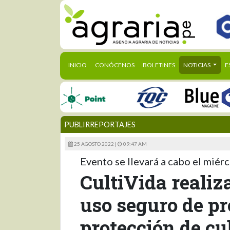
(CURRENT)
INICIO
CONÓCENOS
BOLETINES
NOTICIAS
E
PUBLIRREPORTAJES
25 AGOSTO 2022 |
09:47 AM
Evento se llevará a cabo el miérc
CultiVida reali
uso seguro de pr
protección de cu