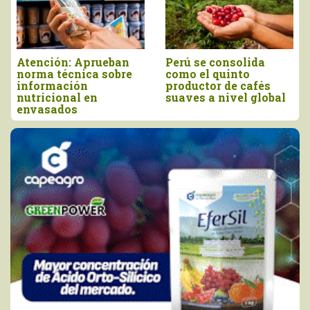
e consolida
Producción peruana
Morropó
l quinto
de orégano alcanzó
elaborac
tor de cafés
las 13.935 toneladas
orgánico
 a nivel global
en 2025
la produ