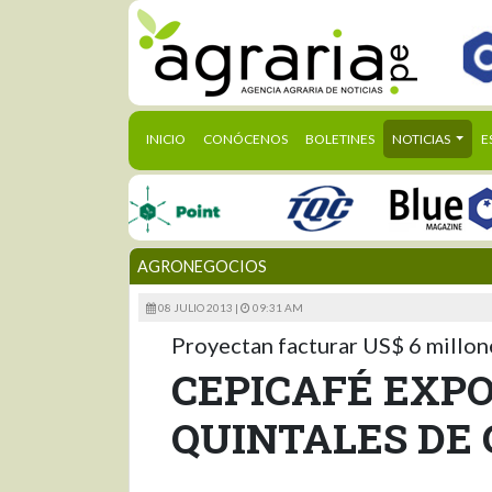
(CURRENT)
INICIO
CONÓCENOS
BOLETINES
NOTICIAS
E
AGRONEGOCIOS
08 JULIO 2013 |
09:31 AM
Proyectan facturar US$ 6 millon
CEPICAFÉ EXPO
QUINTALES DE 