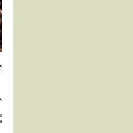
to
ir
o,
es
ia