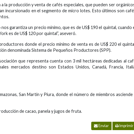
 a la producción y venta de cafés especiales, que pueden ser orgánico
han incursionado en el segmento de micro lotes. Esto últimos son caf
ntos.
 nos garantiza un precio mínimo, que es de US$ 190 el quintal, cuando 
York es de US$ 120 por quintal”, aseveró.
roductores donde el precio mínimo de venta es de US$ 220 el quinta
ficación denominada Sistema de Pequeños Productores (SPP).
sociación que representa cuenta con 3 mil hectáreas dedicadas al ca
pales mercados destino son Estados Unidos, Canadá, Francia, Itali
Amazonas, San Martín y Piura, donde el número de miembros asciende
producción de cacao, panela y jugos de fruta.
Enviar
Imprimir