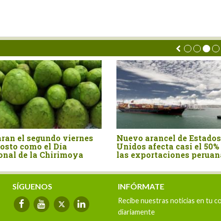
e Estados
Perú importó canela entera
La 
si el 50% de
por US$ 15.4 millones en el
fru
es peruanas
primer semestre del año
bos
ex
SÍGUENOS
INFÓRMATE
Recibe nuestras noticias en tu c
diariamente