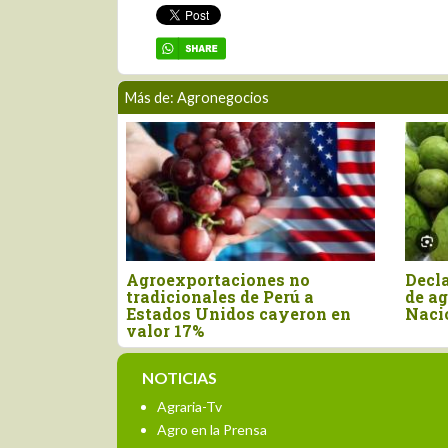
Más de: Agronegocios
Declaran el segundo viernes
Nuevo arancel d
de agosto como el Día
Unidos afecta ca
Nacional de la Chirimoya
las exportacion
NOTICIAS
Agraria-Tv
Agro en la Prensa