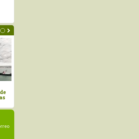
castaña amazónica, el
Exportaciones peruana
to que demuestra que el
palta crecieron +16.7% 
que en pie también
valor en el primer seme
porta
2025
orreo