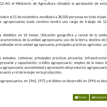
12-AG el Ministerio de Agricultura oficializó la aprobación de est
ctubre al 15 de noviembre, movilizará a 38,500 personas en todo el país
es agropecuarias (cada censista tendrá una carga de trabajo de 1
s divididos en 16 temas: Ubicación geográfica y censal de la unid
aracterísticas de la unidad agropecuaria; uso de la tierra, destino de 
alizadas en la unidad agropecuaria; principales prácticas agrícolas; u
 animales, colmenas; principales prácticas pecuarias; infraestructu
mpresarial y capacitación; crédito agropecuario; empleo de la mano 
ra agropecuaria; asociatividad y apreciación del productor agropecuari
cuario y rol de la mujer en la producción.
 agropecuarios, en 1961, 1972 y el último se desarrolló en 1994, es dec
Enviar
Imprimir