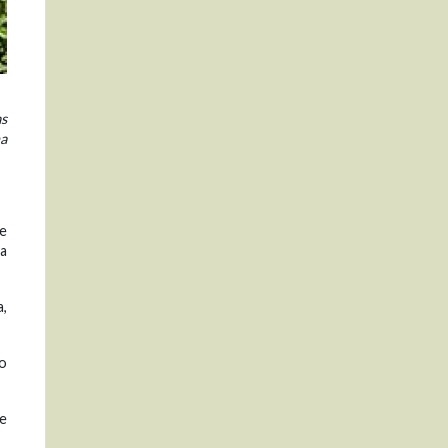
as
ha
de
la
a,
do
de