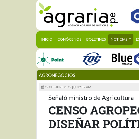
(CURRENT)
INICIO
CONÓCENOS
BOLETINES
NOTICIAS
E
AGRONEGOCIOS
12 OCTUBRE 2012 |
09:39 AM
Señaló ministro de Agricultura
CENSO AGROPE
DISEÑAR POLÍT