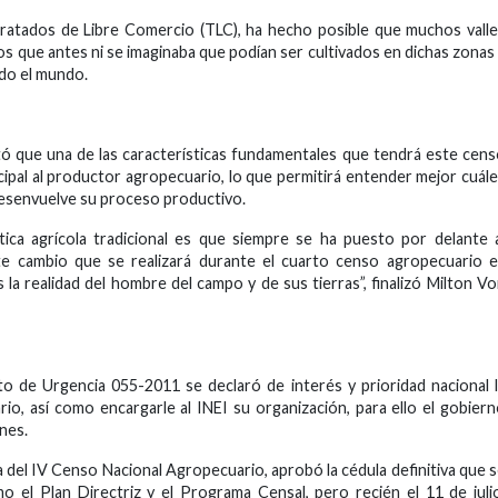
Tratados de Libre Comercio (TLC), ha hecho posible que muchos vall
s que antes ni se imaginaba que podían ser cultivados en dichas zonas
odo el mundo.
tó que una de las características fundamentales que tendrá este cen
pal al productor agropecuario, lo que permitirá entender mejor cuál
 desenvuelve su proceso productivo.
tica agrícola tradicional es que siempre se ha puesto por delante 
e cambio que se realizará durante el cuarto censo agropecuario e
la realidad del hombre del campo y de sus tierras”, finalizó Milton V
o de Urgencia 055-2011 se declaró de interés y prioridad nacional 
io, así como encargarle al INEI su organización, para ello el gobier
ones.
va del IV Censo Nacional Agropecuario, aprobó la cédula definitiva que 
omo el Plan Directriz y el Programa Censal, pero recién el 11 de juli