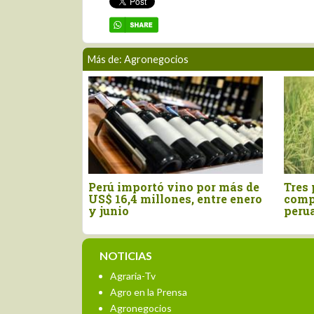
Más de: Agronegocios
ificación
Perú importó vino por más de
Tres 
el orégano
US$ 16,4 millones, entre enero
comp
igencia
y junio
peru
NOTICIAS
Agraria-Tv
Agro en la Prensa
Agronegocios