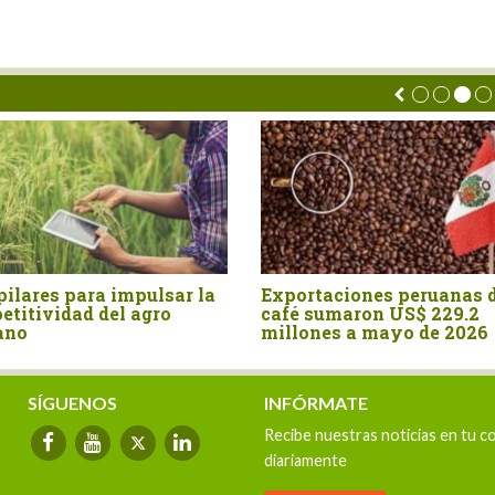
pilares para impulsar la
Exportaciones peruanas 
etitividad del agro
café sumaron US$ 229.2
ano
millones a mayo de 2026
SÍGUENOS
INFÓRMATE
Recibe nuestras noticias en tu c
diariamente