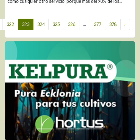
como cualquier otro servicio, porque más del 90% de los...
322
323
324
325
326
...
377
378
›