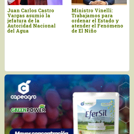
los Castro
Ministro Vinelli:
Gobierno s
asumió la
Trabajamos para
procesos p
de la
ordenar el Estado y
a créditos
ad Nacional
atender el Fenómeno
Agropecua
a
de El Niño