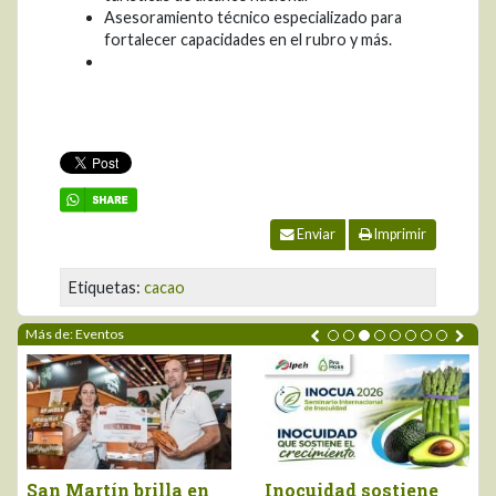
Asesoramiento técnico especializado para
fortalecer capacidades en el rubro y más.
Enviar
Imprimir
Etiquetas:
cacao
Más de: Eventos
a en
Inocuidad sostiene
Piura brilló en el