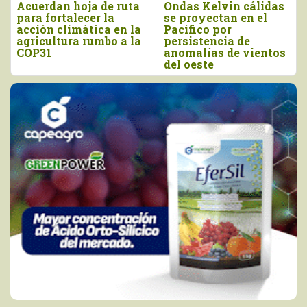
ta
Ondas Kelvin cálidas
“El agro debe
se proyectan en el
prepararse con
la
Pacífico por
anticipación para
la
persistencia de
enfrentar los efectos
anomalías de vientos
del Niño Costero”
del oeste