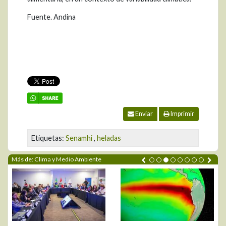
Fuente. Andina
Enviar
Imprimir
Etiquetas:
Senamhi
,
heladas
Más de: Clima y Medio Ambiente