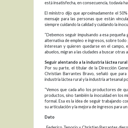
está insatisfecha, en consecuencia, todavía h
El ministro dijo que aproximadamente el 50%
mensaje para las personas que están vincula
siempre cuidando la calidad y cuidando la ino
“Debemos seguir impulsando a esa pequeña gan
alternativa de empleo e ingresos, sobre todo
interesan y quieren quedarse en el campo, 
abuelos, migran a las ciudades a buscar otras 
Seguir alentando a la industria láctea rural
Por su parte, el titular de la Dirección Gen
Christian Barrantes Bravo, señaló que para 
industria láctea rural y la industria artesana
“Vemos que cada año los productores de que
productos, sino también la inocuidad en los 
formal. Esa es la idea de seguir trabajando 
su articulación y la mejora de ingresos para u
Dato
.
Federico Tenorio y Christian Barrantes dier