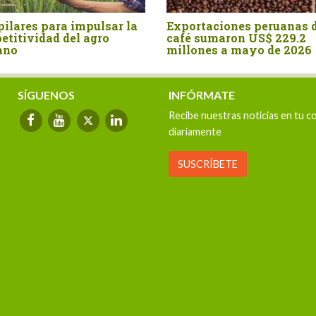
tralia fue el mayor
Agroexportaciones no
veedor de malta para el
tradicionales de Perú a
cado peruano en el primer
Estados Unidos cayero
mestre
valor 17%
SÍGUENOS
INFÓRMATE
Recibe nuestras noticias en tu c
diariamente
SUSCRÍBETE