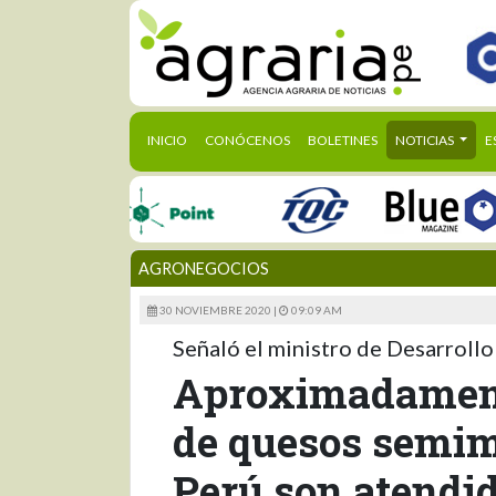
(CURRENT)
INICIO
CONÓCENOS
BOLETINES
NOTICIAS
E
AGRONEGOCIOS
30 NOVIEMBRE 2020 |
09:09 AM
Señaló el ministro de Desarroll
Aproximadament
de quesos semi
Perú son atendi