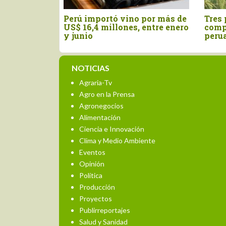
eruanas de
Perú: Agroexportaciones
Aus
$ 229.2
crecen 4.9%, pero con un
pro
 de 2026
sector partido en dos
mer
velocidades
se
NOTICIAS
Agraria-Tv
Agro en la Prensa
Agronegocios
Alimentación
Ciencia e Innovación
Clima y Medio Ambiente
Eventos
Opinión
Política
Producción
Proyectos
Publirreportajes
Salud y Sanidad