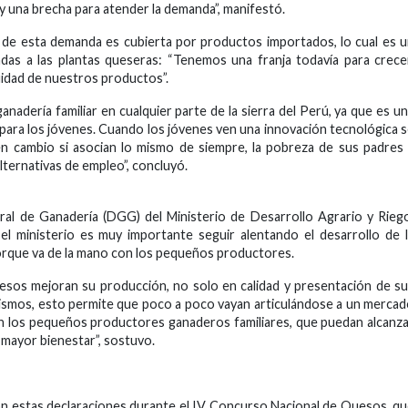
ay una brecha para atender la demanda”, manifestó.
 de esta demanda es cubierta por productos importados, lo cual es 
das a las plantas queseras: “Tenemos una franja todavía para crece
cuidad de nuestros productos”.
adería familiar en cualquier parte de la sierra del Perú, ya que es u
 para los jóvenes. Cuando los jóvenes ven una innovación tecnológica 
en cambio si asocian lo mismo de siempre, la pobreza de sus padres
alternativas de empleo”, concluyó.
eral de Ganadería (DGG) del Ministerio de Desarrollo Agrario y Rieg
el ministerio es muy importante seguir alentando el desarrollo de 
l porque va de la mano con los pequeños productores.
sos mejoran su producción, no solo en calidad y presentación de s
mismos, esto permite que poco a poco vayan articulándose a un merca
con los pequeños productores ganaderos familiares, que puedan alcanz
n mayor bienestar”, sostuvo.
on estas declaraciones durante el IV Concurso Nacional de Quesos, q