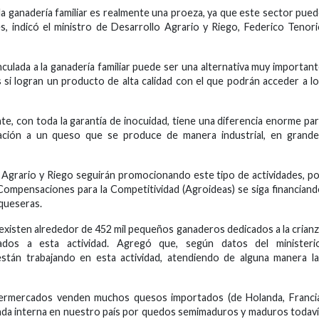
a ganadería familiar es realmente una proeza, ya que este sector pue
, indicó el ministro de Desarrollo Agrario y Riego, Federico Tenor
vinculada a la ganadería familiar puede ser una alternativa muy importan
 si logran un producto de alta calidad con el que podrán acceder a l
, con toda la garantía de inocuidad, tiene una diferencia enorme pa
ción a un queso que se produce de manera industrial, en grande
 Agrario y Riego seguirán promocionando este tipo de actividades, p
Compensaciones para la Competitividad (Agroideas) se siga financian
 queseras.
 existen alrededor de 452 mil pequeños ganaderos dedicados a la crian
dos a esta actividad. Agregó que, según datos del ministerio
stán trabajando en esta actividad, atendiendo de alguna manera l
ermercados venden muchos quesos importados (de Holanda, Francia
anda interna en nuestro país por quedos semimaduros y maduros todav