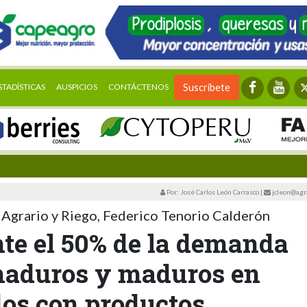
STADÍSTICAS
AUSPICIOS
CONTÁCTENOS
Suscríbete
Por: José Carlos León Carrasco
|
jcleon@agr
o Agrario y Riego, Federico Tenorio Calderón
e el 50% de la demanda
maduros y maduros en
dos con productos