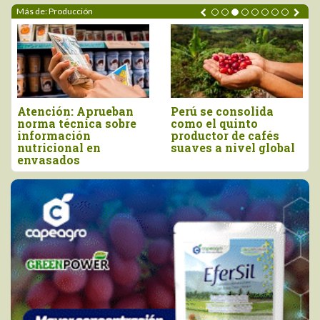
Más de: Producción
eban
Perú se consolida
Producción perua
obre
como el quinto
de orégano alcanz
productor de cafés
las 13.935 tonelad
suaves a nivel global
en 2025