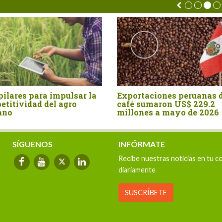
Perú: Agroexportaciones
Australia fue el ma
crecen 4.9%, pero con un
proveedor de malta 
sector partido en dos
mercado peruano en 
velocidades
semestre
SÍGUENOS
INFÓRMATE
Recibe nuestras noticias en tu c
diariamente
SUSCRÍBETE