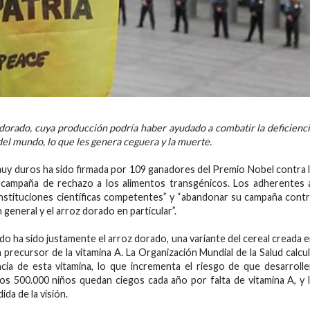
dorado, cuya producción podría haber ayudado a combatir la deficienc
del mundo, lo que les genera ceguera y la muerte.
muy duros ha sido firmada por 109 ganadores del Premio Nobel contra 
campaña de rechazo a los alimentos transgénicos. Los adherentes 
instituciones científicas competentes” y “abandonar su campaña cont
eneral y el arroz dorado en particular”.
o ha sido justamente el arroz dorado, una variante del cereal creada 
precursor de la vitamina A. La Organización Mundial de la Salud calcu
cia de esta vitamina, lo que incrementa el riesgo de que desarroll
s 500.000 niños quedan ciegos cada año por falta de vitamina A, y 
ida de la visión.