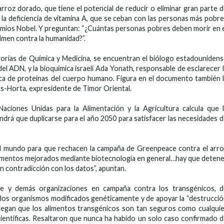
roz dorado, que tiene el potencial de reducir o eliminar gran parte 
la deficiencia de vitamina A, que se ceban con las personas más pobr
 premios Nobel. Y preguntan: “¿Cuántas personas pobres deben morir en 
men contra la humanidad?”.
gorías de Química y Medicina, se encuentran el biólogo estadouniden
l ADN, y la bioquímica israelí Ada Yonath, responsable de esclarecer 
ica de proteínas del cuerpo humano. Figura en el documento también 
os-Horta, expresidente de Timor Oriental.
aciones Unidas para la Alimentación y la Agricultura calcula que 
ndrá que duplicarse para el año 2050 para satisfacer las necesidades 
l mundo para que rechacen la campaña de Greenpeace contra el arr
y alimentos mejorados mediante biotecnología en general…hay que deten
n contradicción con los datos”, apuntan.
e y demás organizaciones en campaña contra los transgénicos, d
e los organismos modificados genéticamente y de apoyar la “destrucci
gregan que los alimentos transgénicos son tan seguros como cualqui
 científicas. Resaltaron que nunca ha habido un solo caso confirmado 