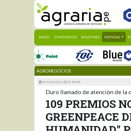
(CURRENT)
INICIO
CONÓCENOS
BOLETINES
NOTICIAS
E
AGRONEGOCIOS
04 JULIO 2016 |
02:48 PM
Duro llamado de atención de la 
109 PREMIOS N
GREENPEACE D
HUMANIDAD” 