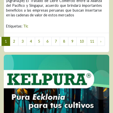
(Agraria.pe) El Tratado de Libre Comercio entre la Alianza
del Pacífico y Singapur, acuerdo que brindará importantes
beneficios a las empresas peruanas que buscan insertarse
en las cadenas de valor de estos mercados
Etiquetas:
Tlc
1
2
3
4
5
6
7
8
9
10
11
›