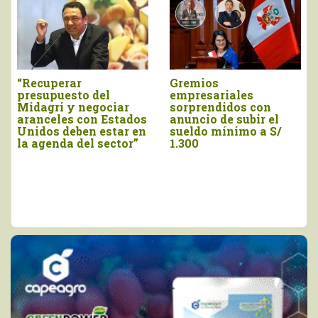
ADEX saluda
Marco Vinelli
anuncios de
juramentó como
presidenta Keiko
titular del Midagri
Fujimori