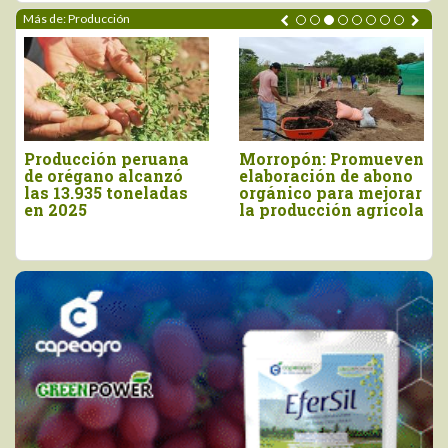
Más de: Producción
uana
Morropón: Promueven
INIA cosecha más
nzó
elaboración de abono
9.160 semillas de
adas
orgánico para mejorar
papa nativa de alt
la producción agrícola
valor en Apuríma