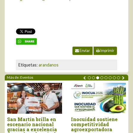
Enviar
Imprimir
Etiquetas:
arandanos
Más de: Eventos
ín brilla en
Inocuidad sostiene
Piura brill
o nacional
competitividad
Salón del 
a excelencia
agroexportadora
Chocolate