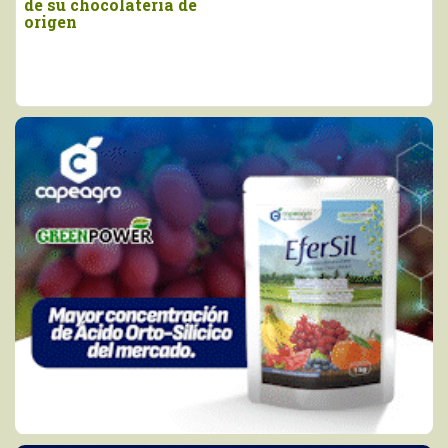
ocolatería de
Internacio