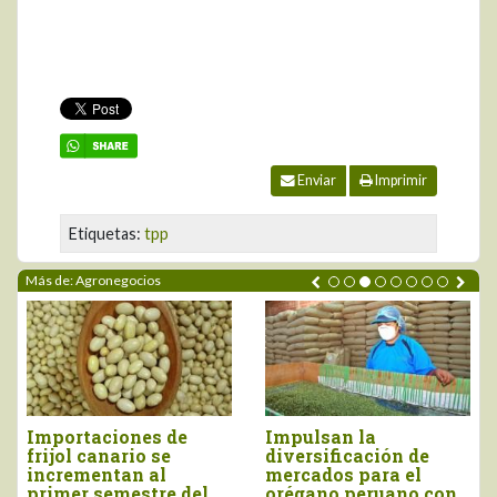
Enviar
Imprimir
Etiquetas:
tpp
Más de: Agronegocios
rtaciones de
Impulsan la
Perú i
l canario se
diversificación de
más de
ementan al
mercados para el
millone
er semestre del
orégano peruano con
y junio