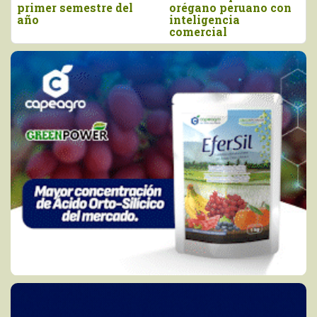
orégano peruano con
y junio
ag
nteligencia
comercial