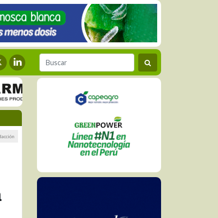
dacción
a