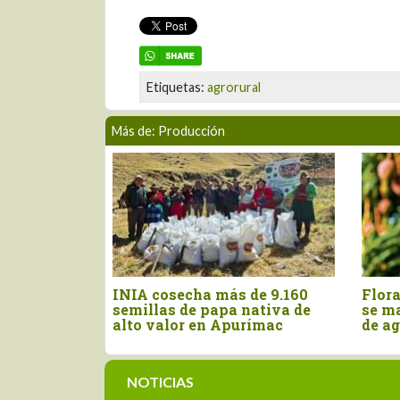
Etiquetas:
agrorural
Más de: Producción
n
INIA cosecha más de 9.160
Floraci
semillas de papa nativa de
se manti
r la
alto valor en Apurímac
de agos
NOTICIAS