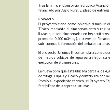
Tras la firma, el Consorcio hidráulico Asunci
financiado por Agro Rural. El plazo de entrega
Proyecto
El proyecto tiene como objetivo disminuir el
Ticaco, mediante el almacenamiento y regul
lluvias que son almacenadas en los acuíferos 
promedio 0.400 m3/seg.), a través de filtraci
sub-cuenca, la formación del embalse Jarumas 
El proyecto Jarumas II contempla la construc
de metros cúbicos de agua para riego; su e
ejecución de 8 trimestres.
La nueva obra que está ubicada cerca a los 4,8
de Yunga, Lupaja y Ticaco y contribuirá con l
Previo al expediente técnico, el Proyecto Es
factibilidad de la represa Jarumas II.