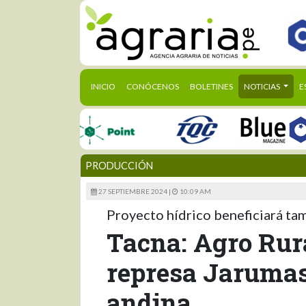
(CURRENT)
INICIO
CONÓCENOS
BOLETINES
NOTICIAS
E
PRODUCCIÓN
27 SEPTIEMBRE 2024 |
10:09 AM
Proyecto hídrico beneficiará tam
Tacna: Agro Rur
represa Jarumas 
andina