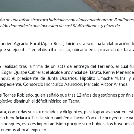
ión de una infraestructura hidráulica con almacenamiento de 3 millones
ución demandaría una inversión de casi S/ 40 millones y plazo de
tivo Agrario Rural (Agro Rural) inició esta semana la elaboración d
ue se ejecutará en el distrito Ticaco, ubicado en la provincia de Tarat
 realidad tras la firma de un acta de entrega del terreno, el cual f
l, Edgar Quispe Cabrera; el alcalde provincial de Tarata, Kenny Menénd
nqui; el presidente de Junta Usuarios, Hipólito Limache Yufra; y 
l expediente, Consorcio Hidráulico Asunción, Marcelo Víctor Aranda.
is Torres Robledo, quien señaló que tras 12 años de gestiones por fin 
etivo disminuir el déficit hídrico en Tacna.
ata, con todas sus autoridades y dirigentes, para lograr avanzar en es
lo beneficiará a Tarata, sino también a Tacna. Con este proyecto se va
 los bosques, esto es importantísimo porque si no hubiera los bosques 
 tenemos ahora”, expresó.