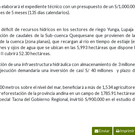
ón elaborará el expediente técnico con un presupuesto de un S/1.000.0
 es de 5 meses (135 días calendarios).
 déficit de recursos hídricos en los sectores de riego Yunga, Lupaja
ación de caudales de la Sub-cuenca Quequesane que provienen de l
de la cuenca (zona planas), que recargan al río en tiempo de estiaje (
ones y ojos de agua que se ubican en las 5,993 hectáreas que dispone 
II cubrirá 52.30 hectáreas.
ción de una infraestructura hidráulica con almacenamiento de 3 millon
jecución demandaría una inversión de casi S/ 40 millones y plazo 
00 metros sobre el nivel del mar, beneficiará a más de 1,534 agricultor
a reforestación de la provincia andina en un campo de 1785.91 hectárea
pecial Tacna del Gobierno Regional, invirtió S/900.000 en el estudio 
Enviar
Imprimir