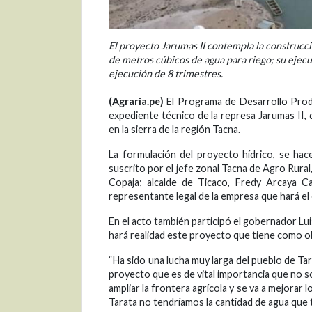
El proyecto Jarumas II contempla la construcc
de metros cúbicos de agua para riego; su ejec
ejecución de 8 trimestres.
(Agraria.pe)
El Programa de Desarrollo Produc
expediente técnico de la represa Jarumas II, q
en la sierra de la región Tacna.
La formulación del proyecto hídrico, se hace
suscrito por el jefe zonal Tacna de Agro Rura
Copaja; alcalde de Ticaco, Fredy Arcaya Ca
representante legal de la empresa que hará e
En el acto también participó el gobernador Lu
hará realidad este proyecto que tiene como obj
“Ha sido una lucha muy larga del pueblo de Tar
proyecto que es de vital importancia que no so
ampliar la frontera agrícola y se va a mejorar
Tarata no tendríamos la cantidad de agua que