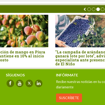
ación de mango en Piura
"La campaña de arándano
ntiene en 10% al inicio
ganará lote por lote", adv
gosto
especialista ante presenc
de El Niño
SÍGUENOS
INFÓRMATE
Recibe nuestras noticias en tu c
diariamente
SUSCRÍBETE