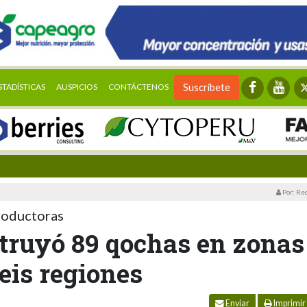
STADÍSTICAS
AUSPICIOS
CONTÁCTENOS
Suscríbete
Por: Re
productoras
struyó 89 qochas en zonas
eis regiones
Enviar
Imprimir