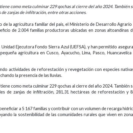
e tiene como meta culminar 229 qochas al cierre del año 2024. También s
de zanjas de infiltración, entre otras acciones.
e la agricultura familiar del país, el Ministerio de Desarrollo Agrario
eficio de 2.004 familias productoras ubicadas en zonas altoandinas 
a Unidad Ejecutora Fondo Sierra Azul (UEFSA), y han permitido asegur
 la pequeña agricultura en Cusco, Ayacucho, Lima, Pasco, Huancavelica
tando actividades de reforestación y revegetación con especies nativa
hando la presencia de las lluvias.
e tiene como meta culminar 229 qochas al cierre del año 2024. También 
les de zanjas de infiltración, 281.31 hectáreas de reforestación y 
eneficiar a 5 167 familias y contribuir con un volumen de recarga hídri
oyando la sostenibilidad de las comunidades rurales que viven en zon