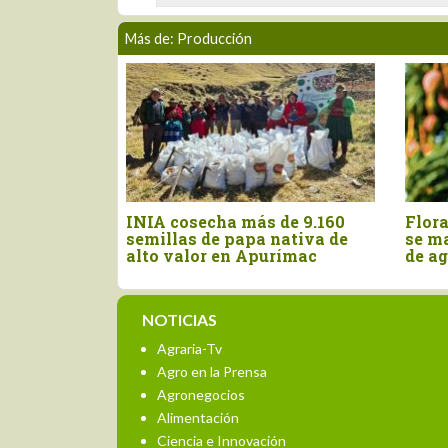
Más de: Producción
even
INIA cosecha más de 9.160
Flor
ono
semillas de papa nativa de
se ma
rar la
alto valor en Apurímac
de a
la
NOTICIAS
Agraria-Tv
Agro en la Prensa
Agronegocios
Alimentación
Ciencia e Innovación