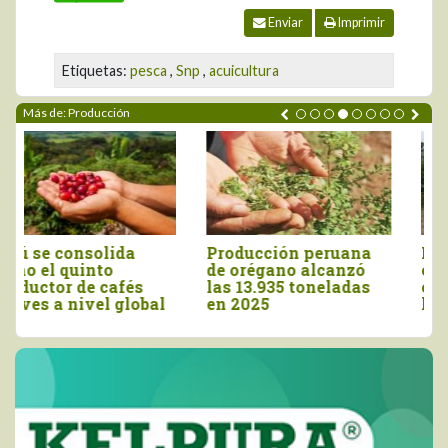
Enviar
Imprimir
Etiquetas:
pesca
,
Snp
,
acuicultura
Más de: Producción
Producción peruana
Morropón: Promueven
de orégano alcanzó
elaboración de abono
las 13.935 toneladas
orgánico para mejorar
en 2025
la producción agrícola