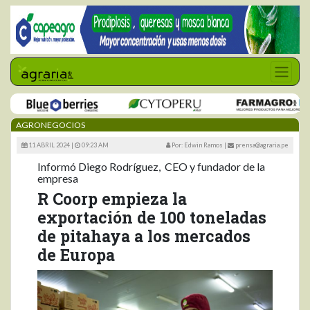
AGRONEGOCIOS
11 ABRIL 2024 |
09:23 AM
Por: Edwin Ramos
|
prensa@agraria.pe
Informó Diego Rodríguez, CEO y fundador de la
empresa
R Coorp empieza la
exportación de 100 toneladas
de pitahaya a los mercados
de Europa