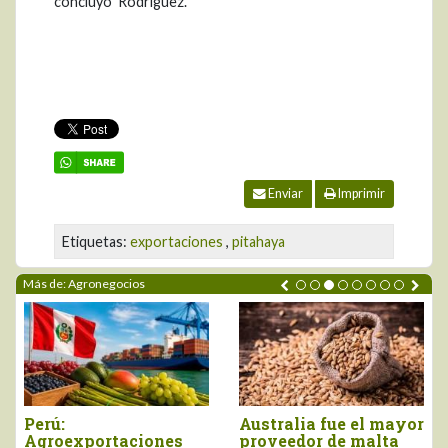
concluyó Rodríguez.
Enviar
Imprimir
Etiquetas:
exportaciones
,
pitahaya
Más de: Agronegocios
Perú:
Australia fue el mayor
Agroexportaciones
proveedor de malta