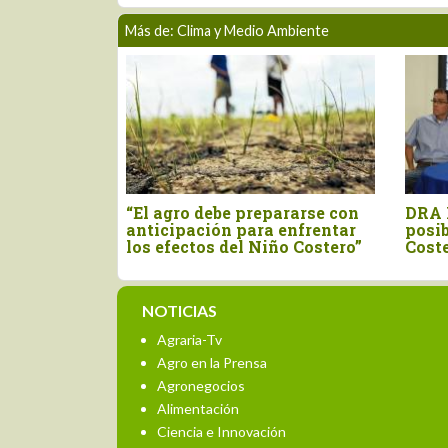
Más de: Clima y Medio Ambiente
a se prepara ante
Piura: Promueven acciones d
scenario de El Niño
prevención en el agro ante
posible fenómeno El Niño
NOTICIAS
Agraria-Tv
Agro en la Prensa
Agronegocios
Alimentación
Ciencia e Innovación