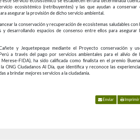
e este servicio ecosistémico se establecen en una determinada cuenc
ervicio ecosistémico (retribuyentes) y las que ayudan a conservar
ra asegurar la provisión de dicho servicio ambiental.
ancear la conservación y recuperación de ecosistemas saludables con 
es y desarrollando espacios de consenso entre ellos para asegurar 
n Cañete y Jequetepeque mediante el Proyecto conservación y us
erú a través del pago por servicios ambientales para el alivio de 
o Merese-FIDA), ha sido calificada como finalista en el premio Buen
 la ONG Ciudadanos Al Día, que identifica y reconoce las experienci
as a brindar mejores servicios a la ciudadanía.
Enviar
Imprimir