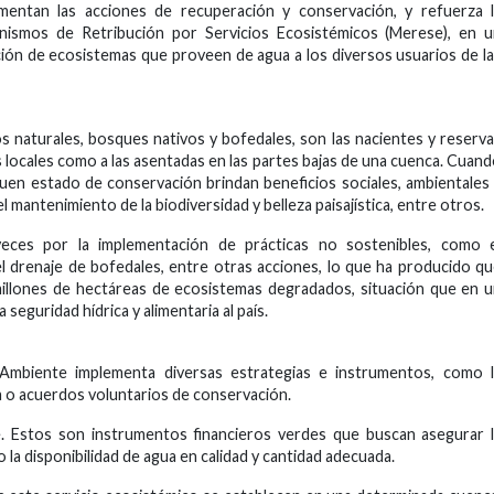
entan las acciones de recuperación y conservación, y refuerza l
anismos de Retribución por Servicios Ecosistémicos (Merese), en 
ación de ecosistemas que proveen de agua a los diversos usuarios de l
 naturales, bosques nativos y bofedales, son las nacientes y reserv
s locales como a las asentadas en las partes bajas de una cuenca. Cuan
uen estado de conservación brindan beneficios sociales, ambientales
 mantenimiento de la biodiversidad y belleza paisajística, entre otros.
eces por la implementación de prácticas no sostenibles, como e
l drenaje de bofedales, entre otras acciones, lo que ha producido q
illones de hectáreas de ecosistemas degradados, situación que en 
seguridad hídrica y alimentaria al país.
l Ambiente implementa diversas estrategias e instrumentos, como 
a o acuerdos voluntarios de conservación.
 Estos son instrumentos financieros verdes que buscan asegurar l
 la disponibilidad de agua en calidad y cantidad adecuada.