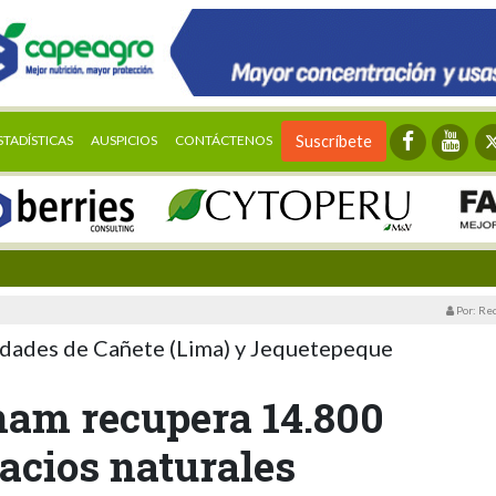
STADÍSTICAS
AUSPICIOS
CONTÁCTENOS
Suscríbete
Por: Re
lidades de Cañete (Lima) y Jequetepeque
nam recupera 14.800
acios naturales