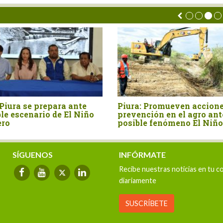
e
ENFEN mantiene alerta de El
Senamhi aconsej
Niño Costero hasta verano de
animales en zon
2027
altoandinas ant
temperaturas n
SÍGUENOS
INFÓRMATE
Recibe nuestras noticias en tu c
diariamente
SUSCRÍBETE