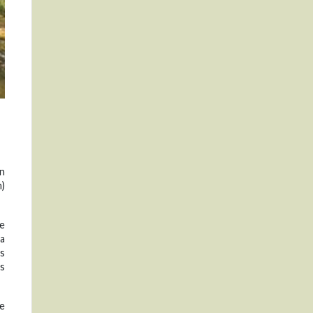
an
m)
e
ra
os
as
de