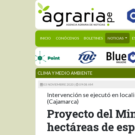
(CURRENT)
INICIO
CONÓCENOS
BOLETINES
NOTICIAS
E
CLIMA Y MEDIO AMBIENTE
03 NOVIEMBRE 2020 |
09:08 AM
Intervención se ejecutó en loca
(Cajamarca)
Proyecto del Mi
hectáreas de esp