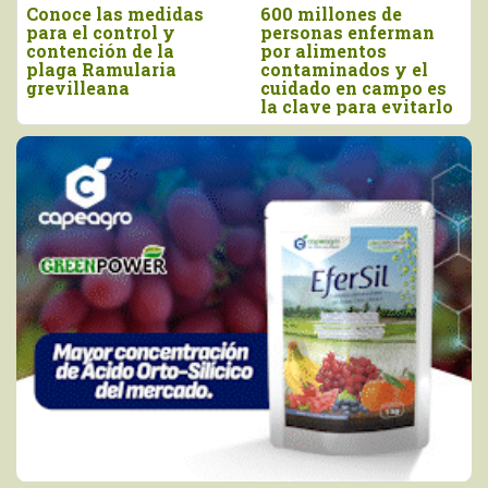
600 millones de
Senacsa Paraguay
Ade
personas enferman
inspeccionó centros
ven
por alimentos
de faenamiento de
clo
contaminados y el
aves en Lima e Ica
efe
cuidado en campo es
sal
a clave para evitarlo