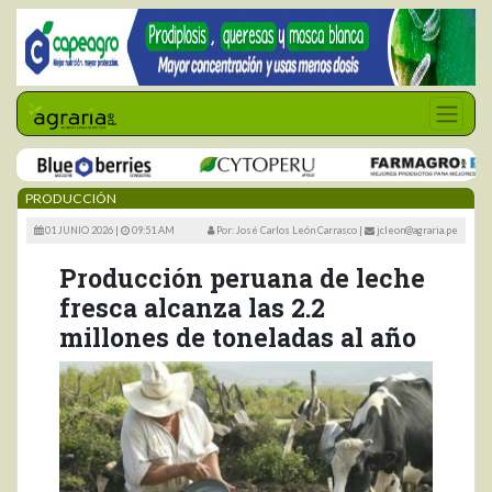
PRODUCCIÓN
01 JUNIO 2026 |
09:51 AM
Por: José Carlos León Carrasco
|
jcleon@agraria.pe
Producción peruana de leche
fresca alcanza las 2.2
millones de toneladas al año