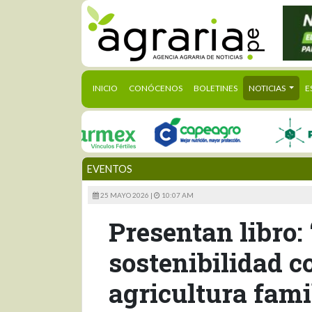
(CURRENT)
INICIO
CONÓCENOS
BOLETINES
NOTICIAS
E
EVENTOS
25 MAYO 2026 |
10:07 AM
Presentan libro:
sostenibilidad c
agricultura fami