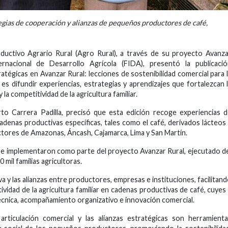
tegias de cooperación y alianzas de pequeños productores de café,
uctivo Agrario Rural (Agro Rural), a través de su proyecto Avanz
nacional de Desarrollo Agrícola (FIDA), presentó la publicació
tégicas en Avanzar Rural: lecciones de sostenibilidad comercial para 
o es difundir experiencias, estrategias y aprendizajes que fortalezcan 
la competitividad de la agricultura familiar.
rto Carrera Padilla, precisó que esta edición recoge experiencias 
cadenas productivas específicas, tales como el café, derivados lácteos
tores de Amazonas, Áncash, Cajamarca, Lima y San Martín.
se implementaron como parte del proyecto Avanzar Rural, ejecutado d
 mil familias agricultoras.
va y las alianzas entre productores, empresas e instituciones, facilitan
vidad de la agricultura familiar en cadenas productivas de café, cuyes
técnica, acompañamiento organizativo e innovación comercial.
 articulación comercial y las alianzas estratégicas son herramient