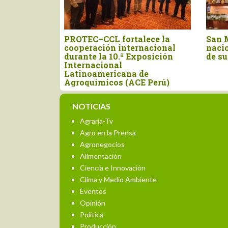
ista París
PROTEC–CCL fortalece la
San M
as
cooperación internacional
nacio
durante la 10.ª Exposición
de su
Internacional
Latinoamericana de
Agroquímicos (ACE Perú)
NOTICIAS
Agraria-Tv
Agro en la Prensa
Agronegocios
Alimentación
Ciencia e Innovación
Clima y Medio Ambiente
Eventos
Opinión
Política
Producción