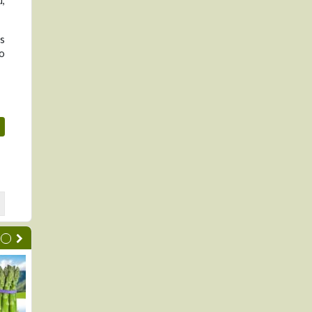
d,
as
do