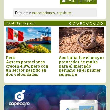
Enviar
Imprimir
Etiquetas:
exportaciones
,
capsicum
Más de: Agronegocios
ustralia fue el mayor
Agroexportaciones no
Dec
proveedor de malta
tradicionales de Perú
vie
para el mercado
a Estados Unidos
com
eruano en el primer
cayeron en valor 17%
de 
semestre