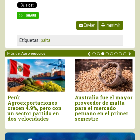
Enviar
Imprimir
Etiquetas:
palta
Más de: Agronegocios
Australia fue el mayor
Agroex
exportaciones
proveedor de malta
tradici
n 4.9%, pero con
para el mercado
a Esta
ctor partido en
peruano en el primer
cayero
velocidades
semestre