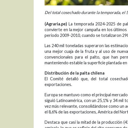
Del total cosechado durante la temporada, el 5
(Agraria.pe)
La temporada 2024-2025 de palta
convierte en la mejor campaña en los últimos 
periodo 2009-2010, cuando se totalizaron 290
Las 240 mil toneladas superaron las estimacion
una mejor cuaja de la fruta y al uso de nuev
convencionales para el palto, que han perm
manteniendo estable la superficie plantada en t
Distribución de la palta chilena
El Comité detalló que, del total cosecha
exportaciones.
Europa se mantuvo como el principal mercado 
siguió Latinoamérica, con un 25,1% y 34 mil t
vez más relevante, consolidándose como un ac
el 8,6% de las exportaciones, América del Nort
Destaca que casi la mitad de la producción (4
agrícola, lo que es reflejo del alto consumo de 