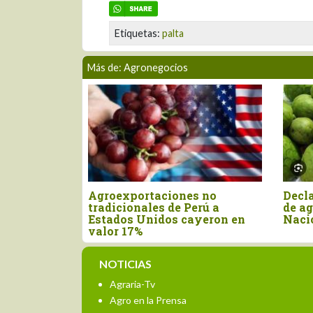
Etiquetas:
palta
Más de: Agronegocios
ayor
Agroexportaciones no
Decla
 para el
tradicionales de Perú a
de ag
n el primer
Estados Unidos cayeron en
Naci
valor 17%
NOTICIAS
Agraria-Tv
Agro en la Prensa