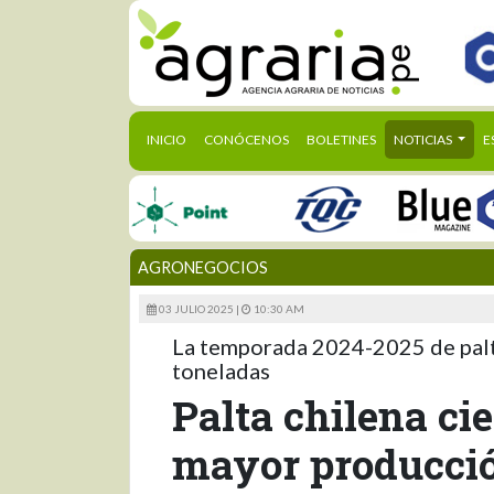
(CURRENT)
INICIO
CONÓCENOS
BOLETINES
NOTICIAS
E
AGRONEGOCIOS
03 JULIO 2025 |
10:30 AM
La temporada 2024-2025 de palt
toneladas
Palta chilena ci
mayor producció