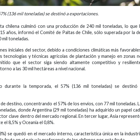
7% (136 mil toneladas) se destinó a exportaciones.
 chilena culminó con una producción de 240 mil toneladas, lo que 
15 años, informó el Comité de Paltas de Chile, sólo superada por la d
 mil toneladas.
es iniciales del sector, debido a condiciones climáticas más favorable
as tecnologías y técnicas agrícolas de plantación y manejo en zonas 
itido que el sector siga siendo altamente competitivo y resilient
orno a las 30 mil hectáreas a nivel nacional.
do durante la temporada, el 57% (136 mil toneladas) se destinó 
de destino, concentrando el 57% de los envíos, con 77 mil toneladas. 
oneladas, donde Argentina (29 mil toneladas) ha adquirido un papel ca
tor clave dentro del mercado regional. En tercer lugar, Asia represen
e el 8,5% y Oceanía el 0,8%.
3%) se quedó en el mercado interno, característica única en la industr
la fruta en el país y la preferencia de los chilenos por esta fruta.