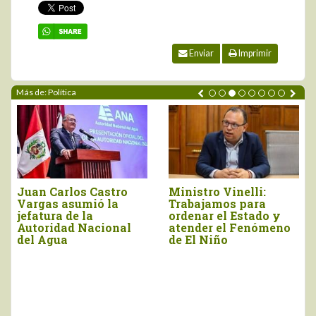
Enviar
Imprimir
Más de: Política
Gobierno simplificará
“Recuperar
procesos para acceso
presupuesto del
a créditos del Banco
Midagri y negociar
Agropecuario
aranceles con Estados
Unidos deben estar en
la agenda del sector”