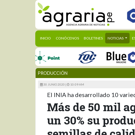
(CURRENT)
INICIO
CONÓCENOS
BOLETINES
NOTICIAS
E
PRODUCCIÓN
30 JUNIO 2020 |
10:09 AM
El INIA ha desarrollado 10 varie
Más de 50 mil a
un 30% su produ
semillas de cali