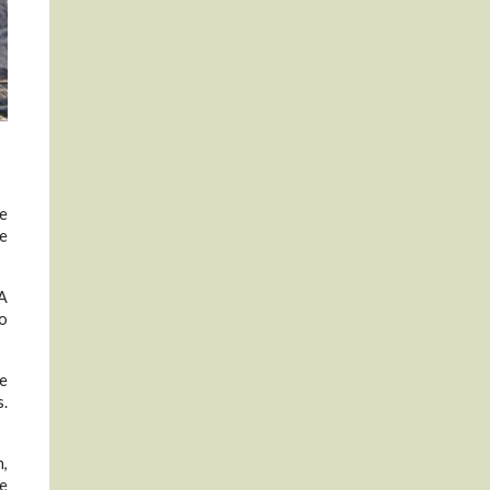
e
de
IA
do
 e
s.
n,
de