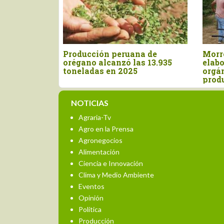
Producción peruana de
Morropón: Prom
orégano alcanzó las 13.935
elaboración de 
toneladas en 2025
orgánico para me
producción agrí
NOTICIAS
Agraria-Tv
Agro en la Prensa
Agronegocios
Alimentación
Ciencia e Innovación
Clima y Medio Ambiente
Eventos
Opinión
Política
Producción