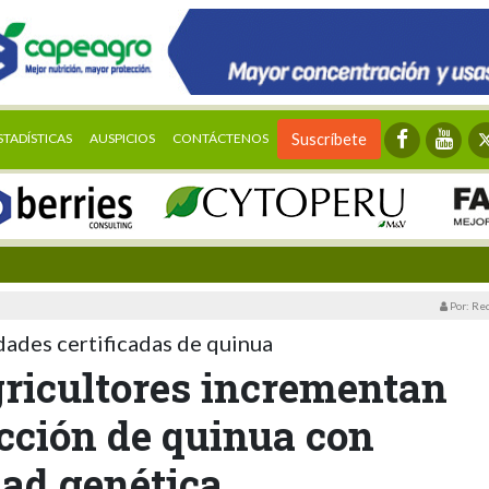
STADÍSTICAS
AUSPICIOS
CONTÁCTENOS
Suscríbete
Por: Re
dades certificadas de quinua
gricultores incrementan
cción de quinua con
dad genética