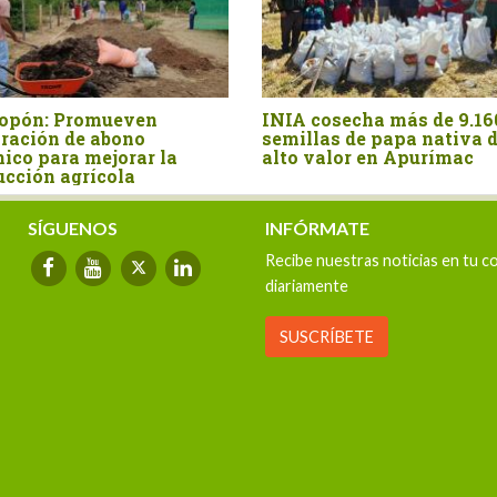
ueven
INIA cosecha más de 9.160
Flo
abono
semillas de papa nativa de
se 
jorar la
alto valor en Apurímac
de 
cola
SÍGUENOS
INFÓRMATE
Recibe nuestras noticias en tu c
diariamente
SUSCRÍBETE