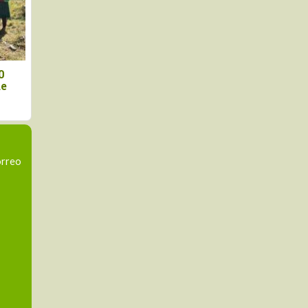
ración de mango en Piura
"La campaña de aránda
mantiene en 10% al inicio
ganará lote por lote", a
agosto
especialista ante prese
de El Niño
orreo