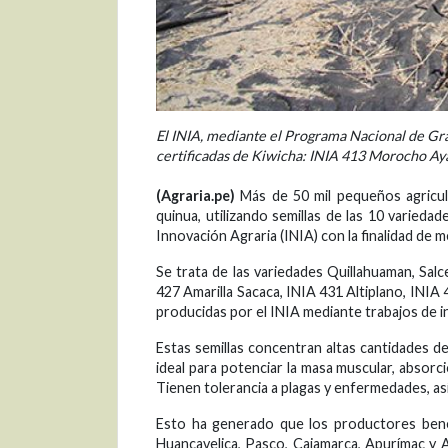
El INIA, mediante el Programa Nacional de Gr
certificadas de Kiwicha: INIA 413 Morocho Aya
(Agraria.pe)
Más de 50 mil pequeños agricul
quinua, utilizando semillas de las 10 variedad
Innovación Agraria (INIA) con la finalidad de m
Se trata de las variedades Quillahuaman, Salc
427 Amarilla Sacaca, INIA 431 Altiplano, INIA
producidas por el INIA mediante trabajos de in
Estas semillas concentran altas cantidades de
ideal para potenciar la masa muscular, absorci
Tienen tolerancia a plagas y enfermedades, a
Esto ha generado que los productores benef
Huancavelica, Pasco, Cajamarca, Apurímac y