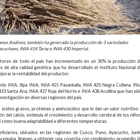
anos Andinos, también ha generado la producción de 3 variedades
cuchano, INIA 414 Taray e INIA 430 Imperial.
tores de todo el país han incrementado en un 30% la producción d
es de alta calidad genética que ha desarrollado el Instituto Nacional 
ejorar la rentabilidad del productor.
edo INIA, Illpa INIA, INIA 415 Pasankalla, INIA 420 Negra Collana, IN
 433 Santa Ana, INIA 437 Roja del Norte e INIA 438 Acollina que han si
vestigación en diversas regiones del país.
 ácidos grasos, proteínas y aminoácidos que le dan un valor nutritivo
ón del calcio, estimula el crecimiento y desarrollo cerebral de los niño
sí como buena adaptabilidad a diferentes temperaturas.
iciarios, ubicados en las regiones de Cusco, Puno, Ayacucho, Juní
 Arequipa, lleguen a obtener una cosecha con rendimiento promedio 