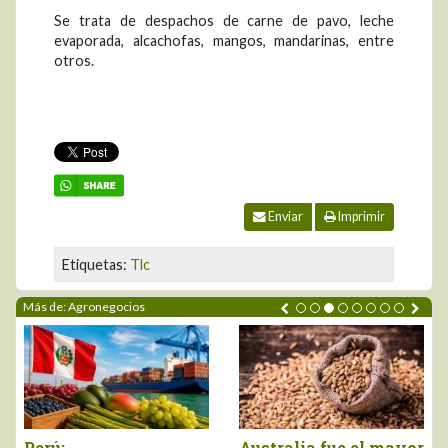
Se trata de despachos de carne de pavo, leche
evaporada, alcachofas, mangos, mandarinas, entre
otros.
Enviar
Imprimir
Etiquetas:
Tlc
Más de: Agronegocios
Perú:
Australia fue el mayor