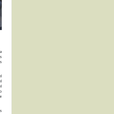
za
os
es
el
el
el
lo
de
os