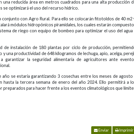
 una reducida área en metros cuadrados para una alta producción 
 se optimizará el uso del recurso hídrico.
 conjunto con Agro Rural. Para ello se colocarán fitotoldos de 40 m2 
stalará módulos hidropónicos piramidales, los cuales estarán compuest
istema de riego con equipo de bombeo para optimizar el uso del agua
d de instalación de 180 plantas por ciclo de producción, permitien
 y una productividad de 648 kilogramos de lechuga, apio, acelga, pereji
á a garantizar la seguridad alimentaria de agricultores ante event
ional.
ste año se estaría garantizando 3 cosechas entre los meses de agosto
 hasta la tercera semana de enero del año 2024. Ello permitirá a l
preparados para hacer frente a los eventos climatológicos que limit
Enviar
Imprimir