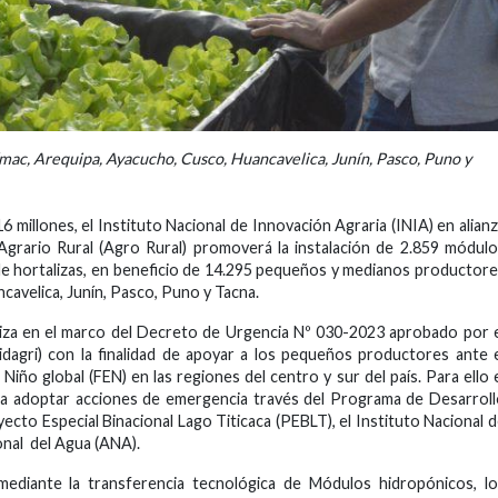
mac, Arequipa, Ayacucho, Cusco, Huancavelica, Junín, Pasco, Puno y
 millones, el Instituto Nacional de Innovación Agraria (INIA) en alian
grario Rural (Agro Rural) promoverá la instalación de 2.859 módul
de hortalizas, en beneficio de 14.295 pequeños y medianos productor
avelica, Junín, Pasco, Puno y Tacna.
liza en el marco del Decreto de Urgencia Nº 030-2023 aprobado por 
idagri) con la finalidad de apoyar a los pequeños productores ante 
iño global (FEN) en las regiones del centro y sur del país. Para ello 
ra adoptar acciones de emergencia través del Programa de Desarrol
ecto Especial Binacional Lago Titicaca (PEBLT), el Instituto Nacional 
onal del Agua (ANA).
mediante la transferencia tecnológica de Módulos hidropónicos, l