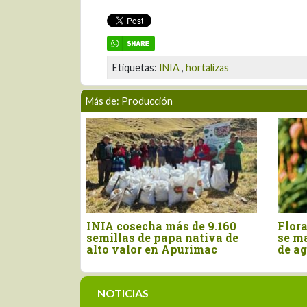
Etiquetas:
INIA
,
hortalizas
Más de: Producción
 cosecha más de 9.160
Floración de mango en P
llas de papa nativa de
se mantiene en 10% al ini
 valor en Apurímac
de agosto
NOTICIAS