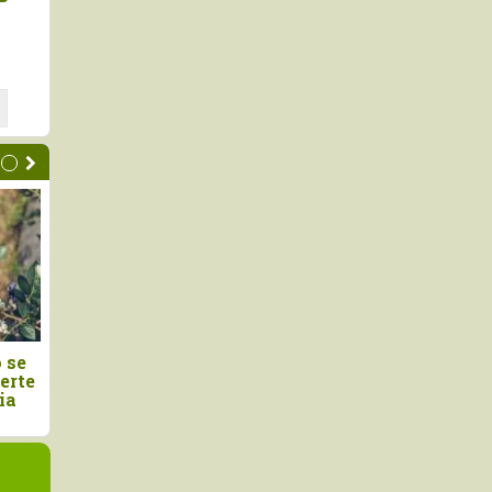
de cacao peruano
Perú: avanza proyecto
 11.3% en mayo de
impulsará una producción de
arroz más sostenible y
resiliente