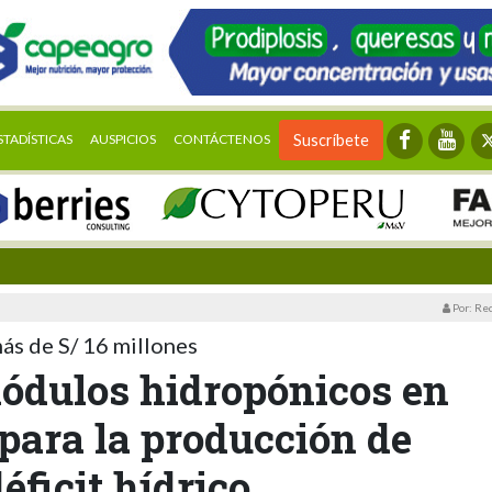
STADÍSTICAS
AUSPICIOS
CONTÁCTENOS
Suscríbete
Por: Re
ás de S/ 16 millones
módulos hidropónicos en
 para la producción de
éficit hídrico