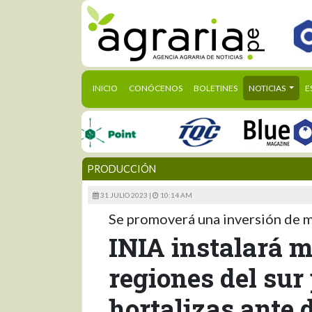
(CURRENT)
INICIO
CONÓCENOS
BOLETINES
NOTICIAS
E
PRODUCCIÓN
31 JULIO 2023 |
10:14 AM
Se promoverá una inversión de m
INIA instalará 
regiones del sur
hortalizas ante d