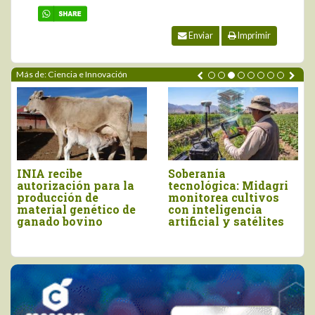
Enviar
Imprimir
Más de: Ciencia e Innovación
Soberanía
Identifican ge
 para la
tecnológica: Midagri
de café toleran
de
monitorea cultivos
roya amarilla 
ético de
con inteligencia
alta calidad de
ino
artificial y satélites