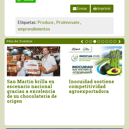
Enviar
Imprimir
Etiquetas:
Produce
,
Proinnovate
,
emprendimientos
Más de: Eventos
Piura brilló en el
Moquegua será la
Salón del Cacao y
sede del próximo
Chocolate
Concurso Nacional
Internacional 2026
del Pisco