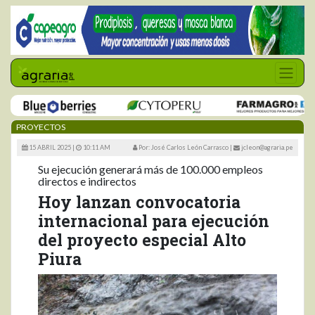
PROYECTOS
15 ABRIL 2025 |
10:11 AM
Por: José Carlos León Carrasco
|
jcleon@agraria.pe
Su ejecución generará más de 100.000 empleos
directos e indirectos
Hoy lanzan convocatoria
internacional para ejecución
del proyecto especial Alto
Piura