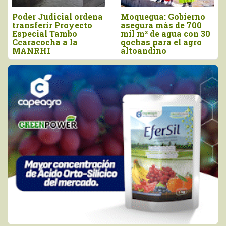
r Judicial ordena
Moquegua: Gobierno
La Libe
sferir Proyecto
asegura más de 700
inversi
cial Tambo
mil m³ de agua con 30
millon
acocha a la
qochas para el agro
CITEag
RHI
altoandino
Chavi