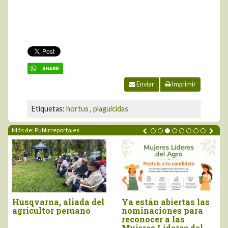
Enviar
Imprimir
Etiquetas:
hortus
,
plaguicidas
Más de: Publirreportajes
Husqvarna, aliada del
Ya están abiertas las
agricultor peruano
nominaciones para
reconocer a las
Mujeres Líderes del