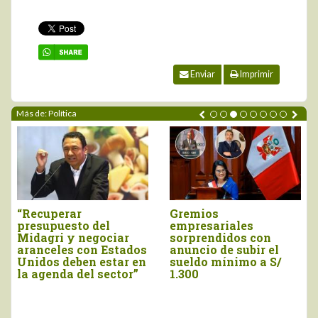
Enviar
Imprimir
Más de: Política
“Recuperar
Gremios
A
presupuesto del
empresariales
a
Midagri y negociar
sorprendidos con
p
aranceles con Estados
anuncio de subir el
F
Unidos deben estar en
sueldo mínimo a S/
la agenda del sector”
1.300