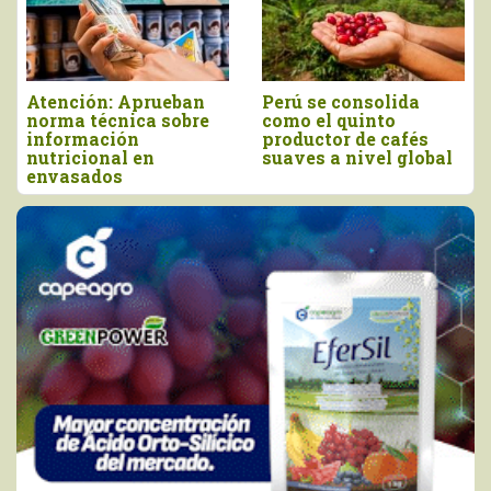
eban
Perú se consolida
Producción perua
obre
como el quinto
de orégano alcanz
productor de cafés
las 13.935 tonelad
suaves a nivel global
en 2025