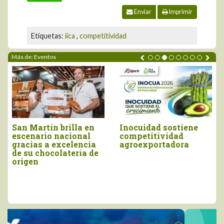
Enviar
Imprimir
Etiquetas:
iica
,
competitividad
Más de: Eventos
Piura brilló en el
Moquegua será la
Salón del Cacao y
sede del próximo
Chocolate
Concurso Nacional
Internacional 2026
del Pisco