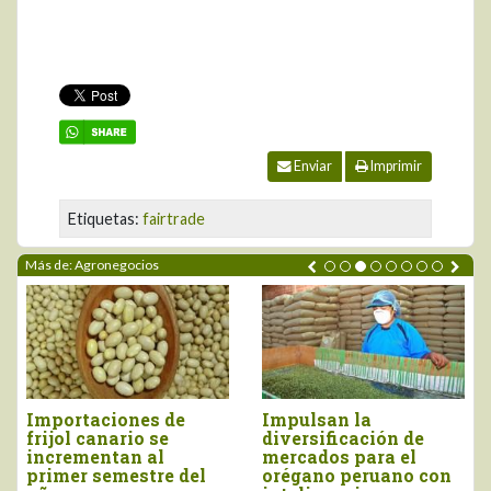
Enviar
Imprimir
Etiquetas:
fairtrade
Más de: Agronegocios
Perú importó vino por
Tres pilares para
más de US$ 16,4
impulsar la
millones, entre enero
competitividad del
y junio
agro peruano