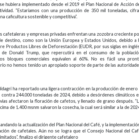
 se hubiera implementado desde el 2019 el Plan Nacional de Acción d
tividad. “Estaríamos con una producción de 350 mil toneladas, cifr
na caficultura sostenible y competitiva”.
vas cafetaleras y empresas privadas enfrentan una zozobra creciente p
s de destino, como son la Unión Europea y Estados Unidos, debido a 
re Productos Libres de Deforestación (EUDR, por sus siglas en inglé
a de Donald Trump, que repercutirá en el consumo de la població
os bloques comerciales equivalen al 60%. No es fácil una pront
ario no hemos tenido un apropiado soporte de parte de las autoridad
 Midagri ha reportado una ligera contracción en la producción de enero
, contra 244.000 toneladas de 2024, debido a desórdenes climáticos 
uvias afectaron la floración de cafetos, y llenado de grano después. “
cima de 1.400 msnm salvaron la cosecha, la cual será similar a la de 202
andando la actualización del Plan Nacional del Café, y la implementació
ación de cafetales. Aún no se logra que el Consejo Nacional del Ca
itados”, finalizo el dirigente cafetalero