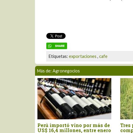
Etiquetas:
exportaciones
,
cafe
Más de: Agronegocios
Perú importó vino por más de
Tres pilares para im
US$ 16,4 millones, entre enero
competitividad del 