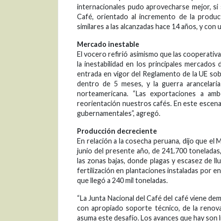
internacionales pudo aprovecharse mejor, si
Café, orientado al incremento de la produc
similares a las alcanzadas hace 14 años, y con u
Mercado inestable
El vocero refirió asimismo que las cooperati
la inestabilidad en los principales mercado
entrada en vigor del Reglamento de la UE sob
dentro de 5 meses, y la guerra arancelari
norteamericana. “Las exportaciones a amb
reorientación nuestros cafés. En este escen
gubernamentales”, agregó.
Producción decreciente
En relación a la cosecha peruana, dijo que el
junio del presente año, de 241.700 toneladas
las zonas bajas, donde plagas y escasez de ll
fertilización en plantaciones instaladas por en
que llegó a 240 mil toneladas.
“La Junta Nacional del Café del café viene dem
con apropiado soporte técnico, de la renov
asuma este desafío. Los avances que hay son lim