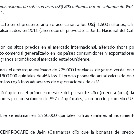
exportaciones de café sumaron US$ 303 millones por un volumen de 957
 .
afé en el presente año se acercarían a los US$ 1.500 millones, cif
alcanzados en 2011 (año récord), proyectó la Junta Nacional del Ca
or los altos precios en el mercado internacional, alterado ahora p
erto comercial generalizado en los países consumidores y exportadore
los granos aromáticos al mercado estadounidense.
ncia el embarque estimado de 225.000 toneladas de grano verde, en 
.900.000 quintales de 46 kilos. El precio promedio anual calculado en 
 en los registros aduaneros de exportaciones de café.
ndicó que en el primer semestre del presente año (enero a junio), l
ones por un volumen de 957 mil quintales, a un precio promedio U
re se estiman en 3.950.000 quintales, cifras similares al movimien
 CENFROCAFE de Jaén (Cajamarca) dijo que la bonanza de precio