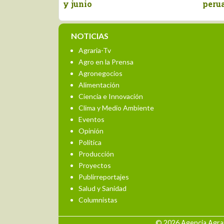
y junio
peruano
NOTICIAS
Agraria-Tv
Agro en la Prensa
Agronegocios
Alimentación
Ciencia e Innovación
Clima y Medio Ambiente
Eventos
Opinión
Política
Producción
Proyectos
Publirreportajes
Salud y Sanidad
Columnistas
© 2026 Agencia Agrar