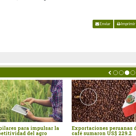
Enviar
Imprimir
pulsar la
Exportaciones peruanas de
Perú: 
agro
café sumaron US$ 229.2
crecen 