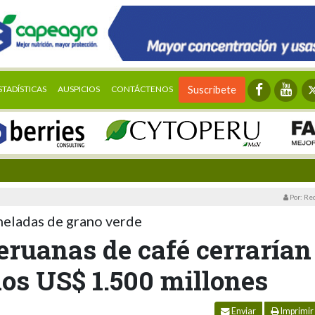
STADÍSTICAS
AUSPICIOS
CONTÁCTENOS
Suscríbete
Por: Re
neladas de grano verde
eruanas de café cerrarían
 los US$ 1.500 millones
Enviar
Imprimir