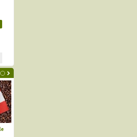
Agroexportaciones
Australia fue el mayor
4.9%, pero con un
proveedor de malta para el