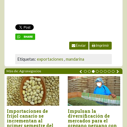
Enviar
Imprimir
Etiquetas:
exportaciones
,
mandarina
Más de: Agronegocios
Importaciones de
Impulsan la
frijol canario se
diversificación de
incrementan al
mercados para el
primer semestre del
orégano peruano con