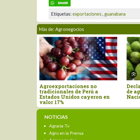
Etiquetas:
exportaciones
,
guanabana
Más de: Agronegocios
Agroexportaciones no
Declaran 
a el
tradicionales de Perú a
de agosto
primer
Estados Unidos cayeron en
Nacional 
valor 17%
NOTICIAS
Agraria-Tv
Agro en la Prensa