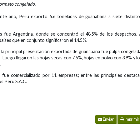
formato congelado.
te año, Perú exportó 6.6 toneladas de guanábana a siete distinto
es fue Argentina, donde se concentró el 48.5% de los despachos. 
aíses que en conjunto significaron el 14.5%.
 la principal presentación exportada de guanábana fue pulpa congelad
 Luego llegaron las hojas secas con 7.5%, hojas en polvo con 3.9% y l
.
fue comercializado por 11 empresas; entre las principales destac
os Perú S.A.C.
Enviar
Imprimir