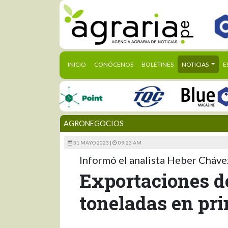
(CURRENT)
INICIO
CONÓCENOS
BOLETINES
NOTICIAS
E
AGRONEGOCIOS
31 MAYO 2023 |
09:23 AM
Informó el analista Heber Cháve
Exportaciones 
toneladas en pri