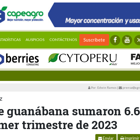
STADÍSTICAS
AUSPICIOS
CONTÁCTENOS
Suscríbete
Por: Edwin Ramos
|
prensa@agra
z
de guanábana sumaron 6.6
mer trimestre de 2023
Enviar
Imprimir