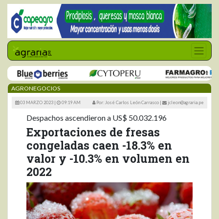
AGRONEGOCIOS
03 MARZO 2023 |
09:19 AM
Por: José Carlos León Carrasco
|
jcleon@agraria.pe
Despachos ascendieron a US$ 50.032.196
Exportaciones de fresas
congeladas caen -18.3% en
valor y -10.3% en volumen en
2022