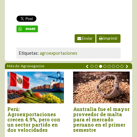
Enviar
Imprimir
Etiquetas:
agroexportaciones
Más de: Agronegocios
rú:
Australia fue el mayor
Agr
groexportaciones
proveedor de malta
trad
ecen 4.9%, pero con
para el mercado
a E
 sector partido en
peruano en el primer
cay
os velocidades
semestre